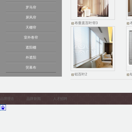
罗马帘
屏风帘
布垂直百叶帘3
天棚帘
室外卷帘
遮阳棚
外遮阳
荧幕布
铝百叶2
品牌理念
品牌新闻
人才招聘