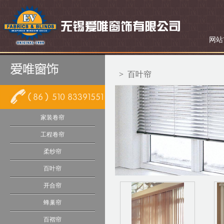
网站
>
百叶帘
家装卷帘
工程卷帘
柔纱帘
百叶帘
开合帘
蜂巢帘
百褶帘